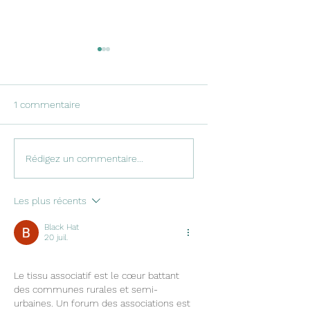
1 commentaire
COMMUNIQUE DE
Médiévales de
Rédigez un commentaire...
PRESSE DU 29 JUILLET
Commequiers : ga
2026
du temps aux cais
Les plus récents
Black Hat
20 juil.
Le tissu associatif est le cœur battant 
des communes rurales et semi-
urbaines. Un forum des associations est 