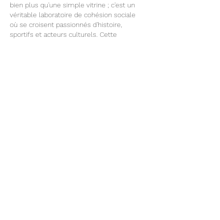
bien plus qu'une simple vitrine ; c'est un 
véritable laboratoire de cohésion sociale 
où se croisent passionnés d'histoire, 
sportifs et acteurs culturels. Cette 
effervescence génère un brassage 
d'idées et de styles qui reflète la 
diversité de notre société. 
L'expression identitaire 
par le vêtement : du 
classique au 
pantalon 
patte d'éléphant
 Historiquement, l'appartenance à un 
groupe ou à une guilde s'exprimait par 
des code…
Afficher plus