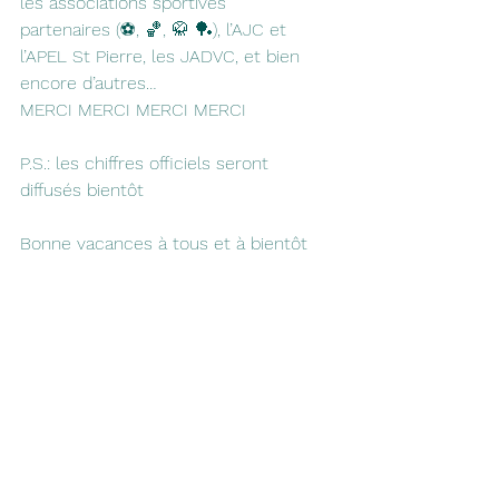
les associations sportives 
partenaires (⚽️, 🏀, 🥋 🏓), l’AJC et 
l’APEL St Pierre, les JADVC, et bien 
encore d’autres…
MERCI MERCI MERCI MERCI
P.S.: les chiffres officiels seront 
diffusés bientôt
Bonne vacances à tous et à bientôt