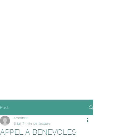
Post
arnoln85
8 juin
1 min de lecture
APPEL A BENEVOLES