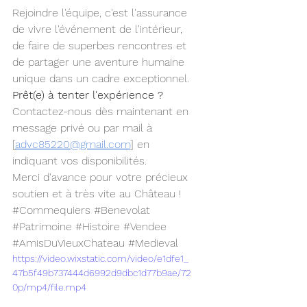
Rejoindre l'équipe, c'est l'assurance 
de vivre l'événement de l'intérieur, 
de faire de superbes rencontres et 
de partager une aventure humaine 
unique dans un cadre exceptionnel.
Prêt(e) à tenter l'expérience ?
Contactez-nous dès maintenant en 
message privé ou par mail à 
[
advc85220@gmail.com
] en 
indiquant vos disponibilités.
Merci d'avance pour votre précieux 
soutien et à très vite au Château !
#Commequiers
#Benevolat
#Patrimoine
#Histoire
#Vendee
#AmisDuVieuxChateau
#Medieval
https://video.wixstatic.com/video/e1dfe1_
47b5f49b737444d6992d9dbc1d77b9ae/72
0p/mp4/file.mp4