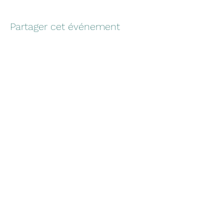
Partager cet événement
Formulaire d'abonnement
Envoyer
advc85220@gmail.com
©2021 par Les Amis du Vieux Château. Créé avec