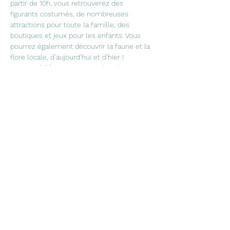
partir de 10h, vous retrouverez des 
figurants costumés, de nombreuses 
attractions pour toute la famille, des 
boutiques et jeux pour les enfants. Vous 
pourrez également découvrir la faune et la 
flore locale, d’aujourd’hui et d’hier !
Au petit théâtre, vous aurez la présentation 
de saynètes,…
Afficher plus
Partager cet événement