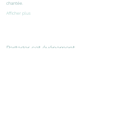
chantée.
Afficher plus
Partager cet événement
Formulaire d'abonnement
Envoyer