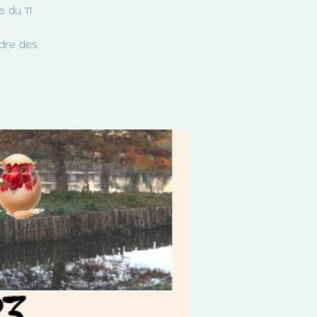
e du 11
dre des