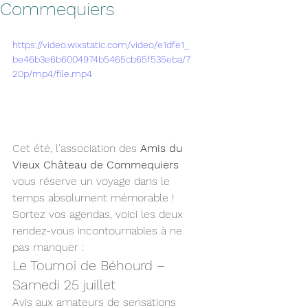
Commequiers
https://video.wixstatic.com/video/e1dfe1_
be46b3e6b6004974b5465cb65f535eba/7
20p/mp4/file.mp4
Cet été, l'association des 
Amis du 
Vieux Château de Commequiers
vous réserve un voyage dans le 
temps absolument mémorable ! 
Sortez vos agendas, voici les deux 
rendez-vous incontournables à ne 
pas manquer :
Le Tournoi de Béhourd – 
Samedi 25 juillet
Avis aux amateurs de sensations 