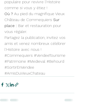
populaire pour revivre l'Histoire 
comme si vous y étiez !
Où ?
 Au pied du magnifique Vieux 
Château de Commequiers 
Sur 
place :
 Bar et restauration pour 
vous régaler.
Partagez la publication, invitez vos 
amis et venez nombreux célébrer 
l'Histoire avec nous !
#Commequiers
#VendeeTourisme
#Patrimoine
#Medieval
#Behourd
#SortirEnVendee
#AmisDuVieuxChateau